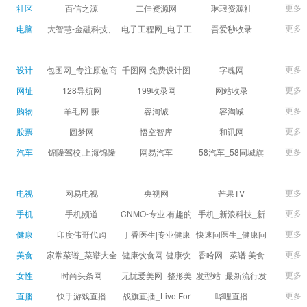
球数查询 | 让足球滚
滚一会
更多
社区
百信之源
二佳资源网
琳琅资源社
一会
更多
电脑
大智慧-金融科技、
电子工程网_电子工
吾爱秒收录
证券信息服务平台
程师获取电子设计
(wuaimsl.cn) - 网址
证券,股票,财经,基
应用技术的专业网
导航分类网站目录 -
更多
设计
包图网_专注原创商
千图网-免费设计图
字魂网
金,level-2,行情,数
站
自助网址提交自动
用设计图片下载，
片素材网站-正版商
更多
网址
128导航网
199收录网
网站收录
据,投资理财,港股,期
收录
会员免费设计素材
用图库免费设计素
更多
购物
羊毛网-赚
容淘诚
容淘诚
货,股指期货,手机炒
模板独家图库
材中国
更多
股票
股,股票软件,炒股软
圆梦网
悟空智库
和讯网
件，免费炒股软
更多
汽车
锦隆驾校,上海锦隆
网易汽车
58汽车_58同城旗
件，收费炒股软
驾校【权益保障】
下汽车网_让选车更
件，分析软件,免费
简单
更多
电视
网易电视
央视网
芒果TV
软件,证
更多
手机
手机频道
CNMO-专业.有趣的
手机_新浪科技_新
科技新媒体
浪网
更多
健康
印度伟哥代购
丁香医生|专业健康
快速问医生_健康问
生活方式平台
题免费在线咨询专
更多
美食
家常菜谱_菜谱大全
健康饮食网-健康饮
香哈网 - 菜谱|美食
家医生_有问必答网
_菜谱家常菜做法大
食食谱_健康饮食小
菜谱|菜谱大全-学做
更多
女性
时尚头条网
无忧爱美网_整形美
发型站_最新流行发
全_家常菜谱大全-
常识_健康饮食习惯
菜、秀美食！
LADYMAX.cn|国内
容门户
型设计发型图片与
更多
直播
快手游戏直播
战旗直播_Live For
哔哩直播
大众菜谱网
_健康食品