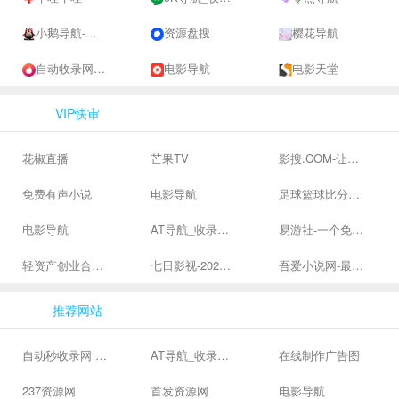
小鹅导航-网站收录-自动收录网-网址收录-自动秒收录
资源盘搜
樱花导航
自动收录网 - 自动秒收录-网站收录-收录网站-网址收录-秒收录
电影导航
电影天堂
VIP快审
花椒直播
芒果TV
影搜.COM-让影视搜索变得简单
免费有声小说
电影导航
足球篮球比分、体育赛果直播|让足球滚一会
电影导航
AT导航_收录网_免费收录网站_自动收录网_秒收录
易游社-一个免费二次元游戏分享社区
轻资产创业合集、私域引流服务、抖音有效粉丝
七日影视-2024全网高清电影大全-最新最全最好看的电影电视剧网站 - 七日影视
吾爱小说网-最新热门免费小说阅读
推荐网站
自动秒收录网 - 自动秒收录-网站收录-收录网站-网址收录-秒收录
AT导航_收录网_免费收录网站_自动收录网_秒收录
在线制作广告图
237资源网
首发资源网
电影导航