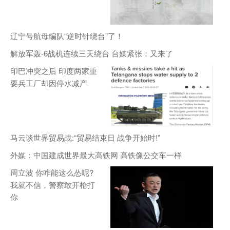
辽宁号航母编队“逆时针绕台”了！
解放军轰-6战机连续三天绕台 台媒紧张：又来了
印巴冲突之后 印度两家重
要兵工厂却因停水减产
马云谈世界贸易战:“贸易结束日 战争开始时!”
外媒：中国建成世界最大高铁网 高铁像公交车一样
周立波 你咋能这么怂呢?
我就不信，警察敢开枪打
你