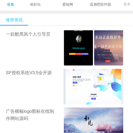
最有影响力的时尚
美发造型门户网
Gamers丨天生爱
更多
收集
啥好玩
爱链网
温酒吧软件园
商业新媒体，及时
玩,游戏至上！-
报道全球时尚产业
zhanqi.tv
推荐资讯
新闻并提供奢侈品
行业分析评论和数
一款酷黑风个人引导页
据查询
SF授权系统V3.5全开源
广告横幅logo图标在线制
作网站源码