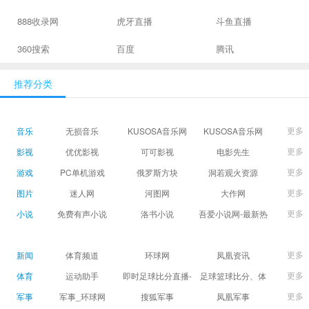
888收录网
虎牙直播
斗鱼直播
360搜索
百度
腾讯
推荐分类
更多
音乐
无损音乐
KUSOSA音乐网
KUSOSA音乐网
更多
影视
优优影视
可可影视
电影先生
更多
游戏
PC单机游戏
俄罗斯方块
洞若观火资源
更多
图片
迷人网
河图网
大作网
更多
小说
免费有声小说
洛书小说
吾爱小说网-最新热
门免费小说阅读
更多
新闻
体育频道
环球网
凤凰资讯
更多
体育
运动助手
即时足球比分直播-
足球篮球比分、体
精准赛程赛果及角
育赛果直播|让足球
更多
军事
军事_环球网
搜狐军事
凤凰军事