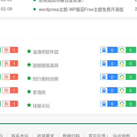
新网站如何被百度收录？
-02-09
wordpress主题-WP酱茄Free主题免费开源版
1
0
0
温酒吧软件园
1
0
0
甜甜圈瓶盖网
1
0
0
知行阁轻创网
1
0
0
爱酒网
1
0
0
线报论坛
码
|
联系本站
|
收录要求
|
数据归档
|
意见反馈 |
站点地图
|