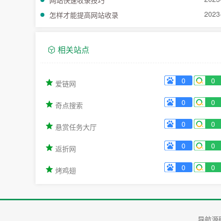
网站快速收录技巧
2023
怎样才能提高网站收录
相关站点
0
0
爱链网
0
0
奇点搜索
0
0
悬赏任务大厅
0
0
返折网
0
0
烤鸡翅
导航源