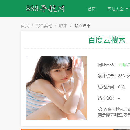
首页
网址大全
首页
/
综合其他
/
收集
/
站点详细
百度云搜索_
网址直达：
http:
累计点击：383 
进站访问：0 次
站长QQ： --
百度云搜索,百
网盘搜素引擎,网盘电