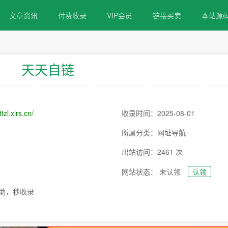
文章资讯
付费收录
VIP会员
链接买卖
本站源
天天自链
ttzl.xlrs.cn/
收录时间：2025-08-01
次
所属分类：网址导航
出站访问：2461 次
网站状态： 未认领
认领
助，秒收录