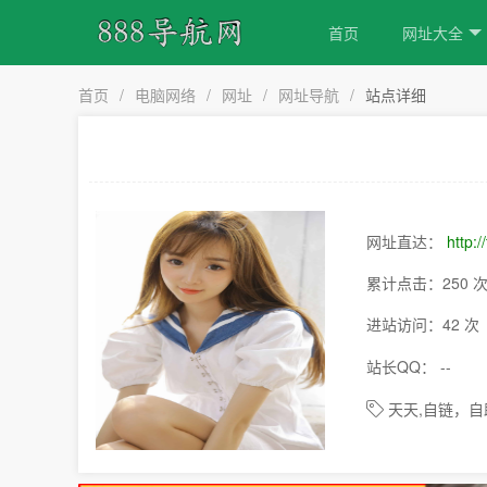
首页
网址大全
首页
/
电脑网络
/
网址
/
网址导航
/
站点详细
网址直达：
http://
累计点击：250 
进站访问：42 次
站长QQ： --
天天,自链，自