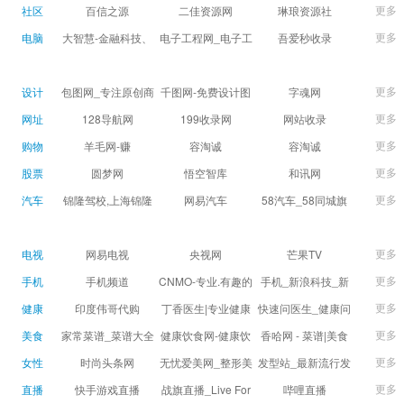
球数查询 | 让足球滚
滚一会
更多
社区
百信之源
二佳资源网
琳琅资源社
一会
更多
电脑
大智慧-金融科技、
电子工程网_电子工
吾爱秒收录
证券信息服务平台
程师获取电子设计
(wuaimsl.cn) - 网址
证券,股票,财经,基
应用技术的专业网
导航分类网站目录 -
更多
设计
包图网_专注原创商
千图网-免费设计图
字魂网
金,level-2,行情,数
站
自助网址提交自动
用设计图片下载，
片素材网站-正版商
更多
网址
128导航网
199收录网
网站收录
据,投资理财,港股,期
收录
会员免费设计素材
用图库免费设计素
更多
购物
羊毛网-赚
容淘诚
容淘诚
货,股指期货,手机炒
模板独家图库
材中国
更多
股票
股,股票软件,炒股软
圆梦网
悟空智库
和讯网
件，免费炒股软
更多
汽车
锦隆驾校,上海锦隆
网易汽车
58汽车_58同城旗
件，收费炒股软
驾校【权益保障】
下汽车网_让选车更
件，分析软件,免费
简单
更多
电视
网易电视
央视网
芒果TV
软件,证
更多
手机
手机频道
CNMO-专业.有趣的
手机_新浪科技_新
科技新媒体
浪网
更多
健康
印度伟哥代购
丁香医生|专业健康
快速问医生_健康问
生活方式平台
题免费在线咨询专
更多
美食
家常菜谱_菜谱大全
健康饮食网-健康饮
香哈网 - 菜谱|美食
家医生_有问必答网
_菜谱家常菜做法大
食食谱_健康饮食小
菜谱|菜谱大全-学做
更多
女性
时尚头条网
无忧爱美网_整形美
发型站_最新流行发
全_家常菜谱大全-
常识_健康饮食习惯
菜、秀美食！
LADYMAX.cn|国内
容门户
型设计发型图片与
更多
直播
快手游戏直播
战旗直播_Live For
哔哩直播
大众菜谱网
_健康食品