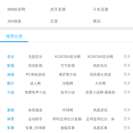
888收录网
虎牙直播
斗鱼直播
360搜索
百度
腾讯
推荐分类
更多
音乐
无损音乐
KUSOSA音乐网
KUSOSA音乐网
更多
影视
优优影视
可可影视
电影先生
更多
游戏
PC单机游戏
俄罗斯方块
洞若观火资源
更多
图片
迷人网
河图网
大作网
更多
小说
免费有声小说
洛书小说
吾爱小说网-最新热
门免费小说阅读
更多
新闻
体育频道
环球网
凤凰资讯
更多
体育
运动助手
即时足球比分直播-
足球篮球比分、体
精准赛程赛果及角
育赛果直播|让足球
更多
军事
军事_环球网
搜狐军事
凤凰军事