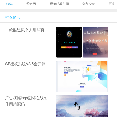
最有影响力的时尚
美发造型门户网
Gamers丨天生爱
更多
收集
爱链网
温酒吧软件园
奇点搜索
商业新媒体，及时
玩,游戏至上！-
报道全球时尚产业
zhanqi.tv
推荐资讯
新闻并提供奢侈品
行业分析评论和数
一款酷黑风个人引导页
据查询
SF授权系统V3.5全开源
广告横幅logo图标在线制
作网站源码