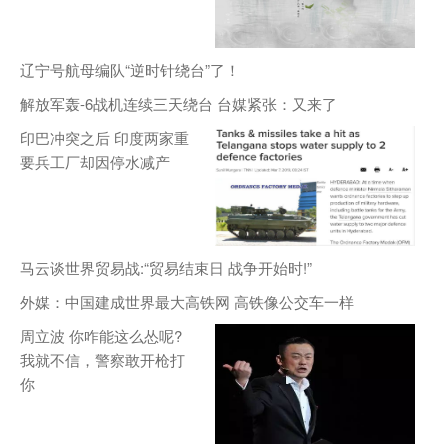
辽宁号航母编队“逆时针绕台”了！
解放军轰-6战机连续三天绕台 台媒紧张：又来了
印巴冲突之后 印度两家重
要兵工厂却因停水减产
马云谈世界贸易战:“贸易结束日 战争开始时!”
外媒：中国建成世界最大高铁网 高铁像公交车一样
周立波 你咋能这么怂呢?
我就不信，警察敢开枪打
你