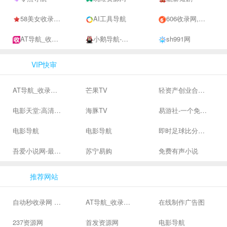
58美女收录网-自动收录网站-流量交换-自动链
AI工具导航
606收录网,免费自动秒收录网址,提供自动收录,网站导航大全源码,自动链,友情链接交换。
AT导航_收录网_免费收录网站_自动收录网_秒收录
小鹅导航-网站收录-自动收录网-网址收录-自动秒收录
sh991网
VIP快审
AT导航_收录网_免费收录网站_自动收录网_秒收录
芒果TV
轻资产创业合集、私域引流服务、抖音有效粉丝
电影天堂:高清电影下载,高品质生活
海豚TV
易游社-一个免费二次元游戏分享社区
电影导航
电影导航
即时足球比分直播-精准赛程赛果及角球数查询 | 让足球滚一会
吾爱小说网-最新热门免费小说阅读
苏宁易购
免费有声小说
推荐网站
自动秒收录网 - 自动秒收录-网站收录-收录网站-网址收录-秒收录
AT导航_收录网_免费收录网站_自动收录网_秒收录
在线制作广告图
237资源网
首发资源网
电影导航