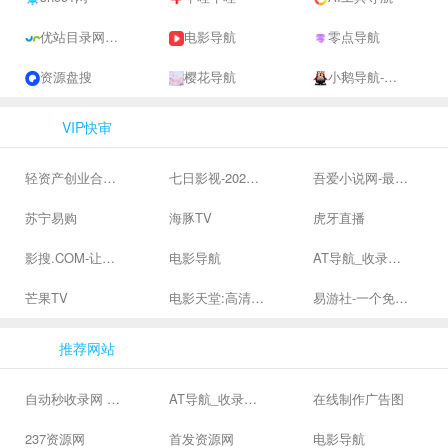
优站目录网 - 网址导航分类网站目录 - 自助网址提交自动收录
电影导航
零点导航
资源盘搜
樱花导航
小鹅导航-网站收录-自动收录网-网址收录-自动秒收录
VIP快审
轻资产创业合集、私域引流服务、抖音有效粉丝
七日影视-2024全网高清电影大全-最新最全最好看的电影电视剧网站 - 七日影视
吾爱小说网-最新热门免费小说阅读
苏宁易购
海豚TV
虎牙直播
影搜.COM-让影视搜索变得简单
电影导航
AT导航_收录网_免费收录网站_自动收录网_秒收录
芒果TV
电影天堂:高清电影下载,高品质生活
易游社-一个免费二次元游戏分享社区
推荐网站
自动秒收录网 - 自动秒收录-网站收录-收录网站-网址收录-秒收录
AT导航_收录网_免费收录网站_自动收录网_秒收录
在线制作广告图
237资源网
首发资源网
电影导航