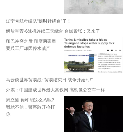
辽宁号航母编队“逆时针绕台”了！
解放军轰-6战机连续三天绕台 台媒紧张：又来了
印巴冲突之后 印度两家重
要兵工厂却因停水减产
马云谈世界贸易战:“贸易结束日 战争开始时!”
外媒：中国建成世界最大高铁网 高铁像公交车一样
周立波 你咋能这么怂呢?
我就不信，警察敢开枪打
你