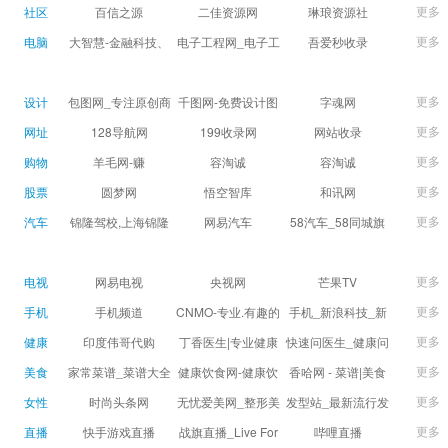
球数查询 | 让足球滚
滚一会
更多
社区
百信之源
二佳资源网
琳琅资源社
一会
更多
电脑
大智慧-金融科技、
电子工程网_电子工
吾爱秒收录
证券信息服务平台
程师获取电子设计
(wuaimsl.cn) - 网址
证券,股票,财经,基
应用技术的专业网
导航分类网站目录 -
更多
设计
包图网_专注原创商
千图网-免费设计图
字魂网
金,level-2,行情,数
站
自助网址提交自动
用设计图片下载，
片素材网站-正版商
更多
网址
128导航网
199收录网
网站收录
据,投资理财,港股,期
收录
会员免费设计素材
用图库免费设计素
更多
购物
羊毛网-赚
容淘诚
容淘诚
货,股指期货,手机炒
模板独家图库
材中国
更多
股票
股,股票软件,炒股软
圆梦网
悟空智库
和讯网
件，免费炒股软
更多
汽车
锦隆驾校,上海锦隆
网易汽车
58汽车_58同城旗
件，收费炒股软
驾校【权益保障】
下汽车网_让选车更
件，分析软件,免费
简单
更多
电视
网易电视
央视网
芒果TV
软件,证
更多
手机
手机频道
CNMO-专业.有趣的
手机_新浪科技_新
科技新媒体
浪网
更多
健康
印度伟哥代购
丁香医生|专业健康
快速问医生_健康问
生活方式平台
题免费在线咨询专
更多
美食
家常菜谱_菜谱大全
健康饮食网-健康饮
香哈网 - 菜谱|美食
家医生_有问必答网
_菜谱家常菜做法大
食食谱_健康饮食小
菜谱|菜谱大全-学做
更多
女性
时尚头条网
无忧爱美网_整形美
发型站_最新流行发
全_家常菜谱大全-
常识_健康饮食习惯
菜、秀美食！
LADYMAX.cn|国内
容门户
型设计发型图片与
更多
直播
快手游戏直播
战旗直播_Live For
哔哩直播
大众菜谱网
_健康食品