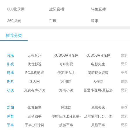
888收录网
虎牙直播
斗鱼直播
360搜索
百度
腾讯
推荐分类
更多
音乐
无损音乐
KUSOSA音乐网
KUSOSA音乐网
更多
影视
优优影视
可可影视
电影先生
更多
游戏
PC单机游戏
俄罗斯方块
洞若观火资源
更多
图片
迷人网
河图网
大作网
更多
小说
免费有声小说
洛书小说
吾爱小说网-最新热
门免费小说阅读
更多
新闻
体育频道
环球网
凤凰资讯
更多
体育
运动助手
即时足球比分直播-
足球篮球比分、体
精准赛程赛果及角
育赛果直播|让足球
更多
军事
军事_环球网
搜狐军事
凤凰军事