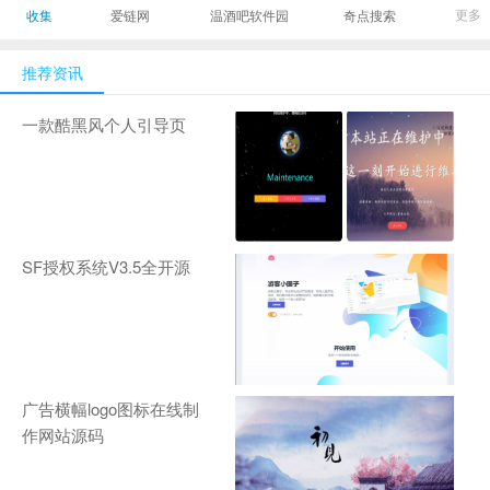
最有影响力的时尚
美发造型门户网
Gamers丨天生爱
更多
收集
爱链网
温酒吧软件园
奇点搜索
商业新媒体，及时
玩,游戏至上！-
报道全球时尚产业
zhanqi.tv
推荐资讯
新闻并提供奢侈品
行业分析评论和数
一款酷黑风个人引导页
据查询
SF授权系统V3.5全开源
广告横幅logo图标在线制
作网站源码