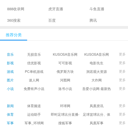
888收录网
虎牙直播
斗鱼直播
360搜索
百度
腾讯
推荐分类
更多
音乐
无损音乐
KUSOSA音乐网
KUSOSA音乐网
更多
影视
优优影视
可可影视
电影先生
更多
游戏
PC单机游戏
俄罗斯方块
洞若观火资源
更多
图片
迷人网
河图网
大作网
更多
小说
免费有声小说
洛书小说
吾爱小说网-最新热
门免费小说阅读
更多
新闻
体育频道
环球网
凤凰资讯
更多
体育
运动助手
即时足球比分直播-
足球篮球比分、体
精准赛程赛果及角
育赛果直播|让足球
更多
军事
军事_环球网
搜狐军事
凤凰军事