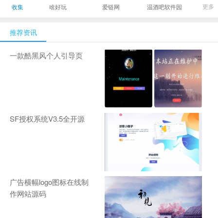
最有影响力的时尚
美发造型门户网
Gamers丨天生爱
更多
收集
啥好玩
爱链网
温酒吧软件园
商业新媒体，及时
玩,游戏至上！-
报道全球时尚产业
zhanqi.tv
推荐资讯
新闻并提供奢侈品
行业分析评论和数
一款酷黑风个人引导页
据查询
SF授权系统V3.5全开源
广告横幅logo图标在线制
作网站源码