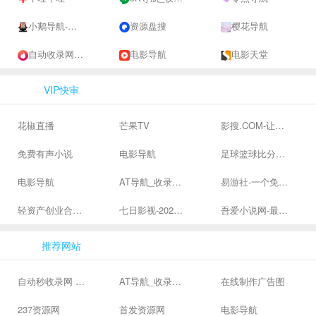
小鹅导航-网站收录-自动收录网-网址收录-自动秒收录
资源盘搜
樱花导航
自动收录网 - 自动秒收录-网站收录-收录网站-网址收录-秒收录
电影导航
电影天堂
VIP快审
花椒直播
芒果TV
影搜.COM-让影视搜索变得简单
免费有声小说
电影导航
足球篮球比分、体育赛果直播|让足球滚一会
电影导航
AT导航_收录网_免费收录网站_自动收录网_秒收录
易游社-一个免费二次元游戏分享社区
轻资产创业合集、私域引流服务、抖音有效粉丝
七日影视-2024全网高清电影大全-最新最全最好看的电影电视剧网站 - 七日影视
吾爱小说网-最新热门免费小说阅读
推荐网站
自动秒收录网 - 自动秒收录-网站收录-收录网站-网址收录-秒收录
AT导航_收录网_免费收录网站_自动收录网_秒收录
在线制作广告图
237资源网
首发资源网
电影导航