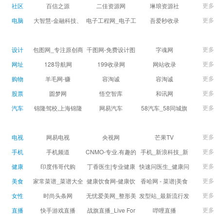
球数查询 | 让足球滚
滚一会
更多
社区
百信之源
二佳资源网
琳琅资源社
一会
更多
电脑
大智慧-金融科技、
电子工程网_电子工
吾爱秒收录
证券信息服务平台
程师获取电子设计
(wuaimsl.cn) - 网址
证券,股票,财经,基
应用技术的专业网
导航分类网站目录 -
更多
设计
包图网_专注原创商
千图网-免费设计图
字魂网
金,level-2,行情,数
站
自助网址提交自动
用设计图片下载，
片素材网站-正版商
更多
网址
128导航网
199收录网
网站收录
据,投资理财,港股,期
收录
会员免费设计素材
用图库免费设计素
更多
购物
羊毛网-赚
容淘诚
容淘诚
货,股指期货,手机炒
模板独家图库
材中国
更多
股票
股,股票软件,炒股软
圆梦网
悟空智库
和讯网
件，免费炒股软
更多
汽车
锦隆驾校,上海锦隆
网易汽车
58汽车_58同城旗
件，收费炒股软
驾校【权益保障】
下汽车网_让选车更
件，分析软件,免费
简单
更多
电视
网易电视
央视网
芒果TV
软件,证
更多
手机
手机频道
CNMO-专业.有趣的
手机_新浪科技_新
科技新媒体
浪网
更多
健康
印度伟哥代购
丁香医生|专业健康
快速问医生_健康问
生活方式平台
题免费在线咨询专
更多
美食
家常菜谱_菜谱大全
健康饮食网-健康饮
香哈网 - 菜谱|美食
家医生_有问必答网
_菜谱家常菜做法大
食食谱_健康饮食小
菜谱|菜谱大全-学做
更多
女性
时尚头条网
无忧爱美网_整形美
发型站_最新流行发
全_家常菜谱大全-
常识_健康饮食习惯
菜、秀美食！
LADYMAX.cn|国内
容门户
型设计发型图片与
更多
直播
快手游戏直播
战旗直播_Live For
哔哩直播
大众菜谱网
_健康食品