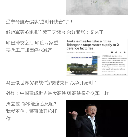
辽宁号航母编队“逆时针绕台”了！
解放军轰-6战机连续三天绕台 台媒紧张：又来了
印巴冲突之后 印度两家重
要兵工厂却因停水减产
马云谈世界贸易战:“贸易结束日 战争开始时!”
外媒：中国建成世界最大高铁网 高铁像公交车一样
周立波 你咋能这么怂呢?
我就不信，警察敢开枪打
你