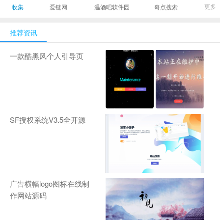
最有影响力的时尚
美发造型门户网
Gamers丨天生爱
更多
收集
爱链网
温酒吧软件园
奇点搜索
商业新媒体，及时
玩,游戏至上！-
报道全球时尚产业
zhanqi.tv
推荐资讯
新闻并提供奢侈品
行业分析评论和数
一款酷黑风个人引导页
据查询
SF授权系统V3.5全开源
广告横幅logo图标在线制
作网站源码