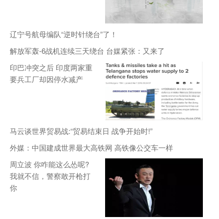
辽宁号航母编队“逆时针绕台”了！
解放军轰-6战机连续三天绕台 台媒紧张：又来了
印巴冲突之后 印度两家重
要兵工厂却因停水减产
马云谈世界贸易战:“贸易结束日 战争开始时!”
外媒：中国建成世界最大高铁网 高铁像公交车一样
周立波 你咋能这么怂呢?
我就不信，警察敢开枪打
你