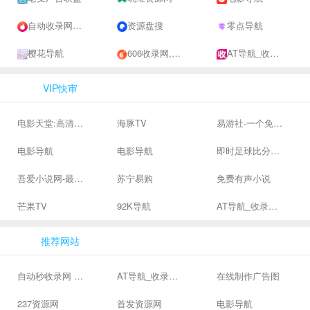
自动收录网 - 自动秒收录-网站收录-收录网站-网址收录-秒收录
资源盘搜
零点导航
樱花导航
606收录网,免费自动秒收录网址,提供自动收录,网站导航大全源码,自动链,友情链接交换。
AT导航_收录网_免费收录网站_自动收录网_秒收录
VIP快审
电影天堂:高清电影下载,高品质生活
海豚TV
易游社-一个免费二次元游戏分享社区
电影导航
电影导航
即时足球比分直播-精准赛程赛果及角球数查询 | 让足球滚一会
吾爱小说网-最新热门免费小说阅读
苏宁易购
免费有声小说
芒果TV
92K导航
AT导航_收录网_免费收录网站_自动收录网_秒收录
推荐网站
自动秒收录网 - 自动秒收录-网站收录-收录网站-网址收录-秒收录
AT导航_收录网_免费收录网站_自动收录网_秒收录
在线制作广告图
237资源网
首发资源网
电影导航