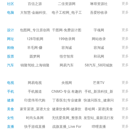
球数查询 | 让足球滚
滚一会
更多
社区
百信之源
二佳资源网
琳琅资源社
一会
更多
电脑
大智慧-金融科技、
电子工程网_电子工
吾爱秒收录
证券信息服务平台
程师获取电子设计
(wuaimsl.cn) - 网址
证券,股票,财经,基
应用技术的专业网
导航分类网站目录 -
更多
设计
包图网_专注原创商
千图网-免费设计图
字魂网
金,level-2,行情,数
站
自助网址提交自动
用设计图片下载，
片素材网站-正版商
更多
网址
128导航网
199收录网
网站收录
据,投资理财,港股,期
收录
会员免费设计素材
用图库免费设计素
更多
购物
羊毛网-赚
容淘诚
容淘诚
货,股指期货,手机炒
模板独家图库
材中国
更多
股票
股,股票软件,炒股软
圆梦网
悟空智库
和讯网
件，免费炒股软
更多
汽车
锦隆驾校,上海锦隆
网易汽车
58汽车_58同城旗
件，收费炒股软
驾校【权益保障】
下汽车网_让选车更
件，分析软件,免费
简单
更多
电视
网易电视
央视网
芒果TV
软件,证
更多
手机
手机频道
CNMO-专业.有趣的
手机_新浪科技_新
科技新媒体
浪网
更多
健康
印度伟哥代购
丁香医生|专业健康
快速问医生_健康问
生活方式平台
题免费在线咨询专
更多
美食
家常菜谱_菜谱大全
健康饮食网-健康饮
香哈网 - 菜谱|美食
家医生_有问必答网
_菜谱家常菜做法大
食食谱_健康饮食小
菜谱|菜谱大全-学做
更多
女性
时尚头条网
无忧爱美网_整形美
发型站_最新流行发
全_家常菜谱大全-
常识_健康饮食习惯
菜、秀美食！
LADYMAX.cn|国内
容门户
型设计发型图片与
更多
直播
快手游戏直播
战旗直播_Live For
哔哩直播
大众菜谱网
_健康食品