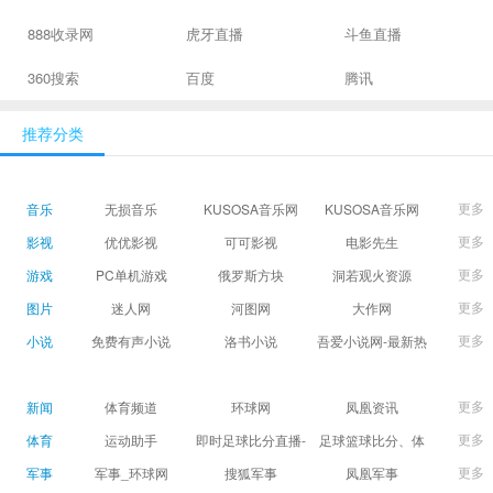
888收录网
虎牙直播
斗鱼直播
360搜索
百度
腾讯
推荐分类
更多
音乐
无损音乐
KUSOSA音乐网
KUSOSA音乐网
更多
影视
优优影视
可可影视
电影先生
更多
游戏
PC单机游戏
俄罗斯方块
洞若观火资源
更多
图片
迷人网
河图网
大作网
更多
小说
免费有声小说
洛书小说
吾爱小说网-最新热
门免费小说阅读
更多
新闻
体育频道
环球网
凤凰资讯
更多
体育
运动助手
即时足球比分直播-
足球篮球比分、体
精准赛程赛果及角
育赛果直播|让足球
更多
军事
军事_环球网
搜狐军事
凤凰军事