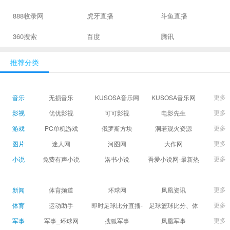
888收录网
虎牙直播
斗鱼直播
360搜索
百度
腾讯
推荐分类
更多
音乐
无损音乐
KUSOSA音乐网
KUSOSA音乐网
更多
影视
优优影视
可可影视
电影先生
更多
游戏
PC单机游戏
俄罗斯方块
洞若观火资源
更多
图片
迷人网
河图网
大作网
更多
小说
免费有声小说
洛书小说
吾爱小说网-最新热
门免费小说阅读
更多
新闻
体育频道
环球网
凤凰资讯
更多
体育
运动助手
即时足球比分直播-
足球篮球比分、体
精准赛程赛果及角
育赛果直播|让足球
更多
军事
军事_环球网
搜狐军事
凤凰军事