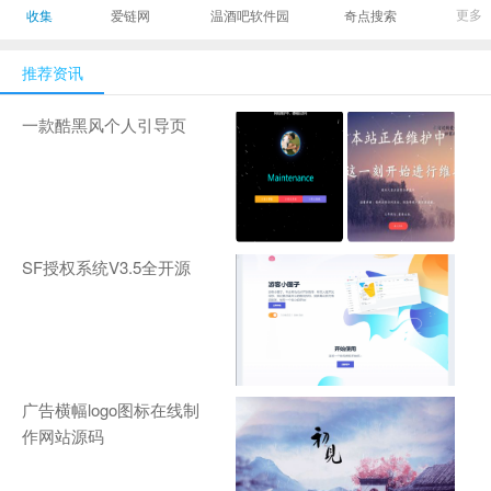
最有影响力的时尚
美发造型门户网
Gamers丨天生爱
更多
收集
爱链网
温酒吧软件园
奇点搜索
商业新媒体，及时
玩,游戏至上！-
报道全球时尚产业
zhanqi.tv
推荐资讯
新闻并提供奢侈品
行业分析评论和数
一款酷黑风个人引导页
据查询
SF授权系统V3.5全开源
广告横幅logo图标在线制
作网站源码