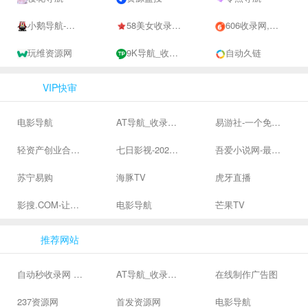
小鹅导航-网站收录-自动收录网-网址收录-自动秒收录
58美女收录网-自动收录网站-流量交换-自动链
606收录网,免费自动秒收录网址,提供自动收录,网站导航大全源码,自动链,友情链接交换。
玩维资源网
9K导航_收录网-网址收录-网址导航-收录网站-自助广告系统
自动久链
VIP快审
电影导航
AT导航_收录网_免费收录网站_自动收录网_秒收录
易游社-一个免费二次元游戏分享社区
轻资产创业合集、私域引流服务、抖音有效粉丝
七日影视-2024全网高清电影大全-最新最全最好看的电影电视剧网站 - 七日影视
吾爱小说网-最新热门免费小说阅读
苏宁易购
海豚TV
虎牙直播
影搜.COM-让影视搜索变得简单
电影导航
芒果TV
推荐网站
自动秒收录网 - 自动秒收录-网站收录-收录网站-网址收录-秒收录
AT导航_收录网_免费收录网站_自动收录网_秒收录
在线制作广告图
237资源网
首发资源网
电影导航