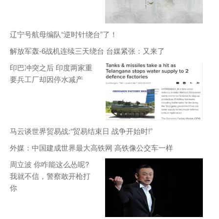
辽宁号航母编队“逆时针绕台”了！
解放军轰-6战机连续三天绕台 台媒紧张：又来了
印巴冲突之后 印度两家重
要兵工厂却因停水减产
马云谈世界贸易战:“贸易结束日 战争开始时!”
外媒：中国建成世界最大高铁网 高铁像公交车一样
周立波 你咋能这么怂呢?
我就不信，警察敢开枪打
你