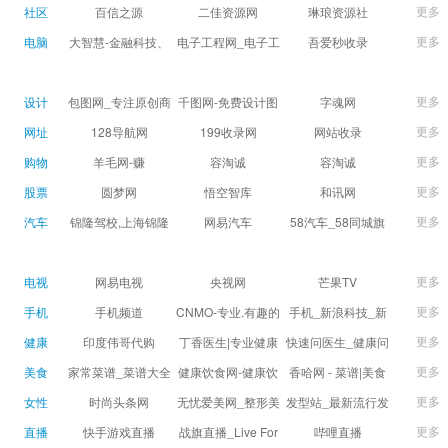
球数查询 | 让足球滚
滚一会
更多
社区
百信之源
二佳资源网
琳琅资源社
一会
更多
电脑
大智慧-金融科技、
电子工程网_电子工
吾爱秒收录
证券信息服务平台
程师获取电子设计
(wuaimsl.cn) - 网址
证券,股票,财经,基
应用技术的专业网
导航分类网站目录 -
更多
设计
包图网_专注原创商
千图网-免费设计图
字魂网
金,level-2,行情,数
站
自助网址提交自动
用设计图片下载，
片素材网站-正版商
更多
网址
128导航网
199收录网
网站收录
据,投资理财,港股,期
收录
会员免费设计素材
用图库免费设计素
更多
购物
羊毛网-赚
容淘诚
容淘诚
货,股指期货,手机炒
模板独家图库
材中国
更多
股票
股,股票软件,炒股软
圆梦网
悟空智库
和讯网
件，免费炒股软
更多
汽车
锦隆驾校,上海锦隆
网易汽车
58汽车_58同城旗
件，收费炒股软
驾校【权益保障】
下汽车网_让选车更
件，分析软件,免费
简单
更多
电视
网易电视
央视网
芒果TV
软件,证
更多
手机
手机频道
CNMO-专业.有趣的
手机_新浪科技_新
科技新媒体
浪网
更多
健康
印度伟哥代购
丁香医生|专业健康
快速问医生_健康问
生活方式平台
题免费在线咨询专
更多
美食
家常菜谱_菜谱大全
健康饮食网-健康饮
香哈网 - 菜谱|美食
家医生_有问必答网
_菜谱家常菜做法大
食食谱_健康饮食小
菜谱|菜谱大全-学做
更多
女性
时尚头条网
无忧爱美网_整形美
发型站_最新流行发
全_家常菜谱大全-
常识_健康饮食习惯
菜、秀美食！
LADYMAX.cn|国内
容门户
型设计发型图片与
更多
直播
快手游戏直播
战旗直播_Live For
哔哩直播
大众菜谱网
_健康食品