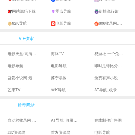
网站源码下载
零点导航
街拍流行馆
92K导航
电影导航
606收录网,免费自动秒收录网址,提供自动收录,网站导航大全源码,自动链,友情链接交换。
VIP快审
电影天堂:高清电影下载,高品质生活
海豚TV
易游社-一个免费二次元游戏分享社区
电影导航
电影导航
即时足球比分直播-精准赛程赛果及角球数查询 | 让足球滚一会
吾爱小说网-最新热门免费小说阅读
苏宁易购
免费有声小说
芒果TV
92K导航
AT导航_收录网_免费收录网站_自动收录网_秒收录
推荐网站
自动秒收录网 - 自动秒收录-网站收录-收录网站-网址收录-秒收录
AT导航_收录网_免费收录网站_自动收录网_秒收录
在线制作广告图
237资源网
首发资源网
电影导航