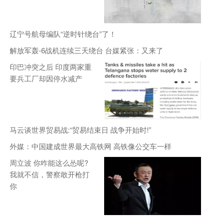
辽宁号航母编队“逆时针绕台”了！
解放军轰-6战机连续三天绕台 台媒紧张：又来了
印巴冲突之后 印度两家重
要兵工厂却因停水减产
马云谈世界贸易战:“贸易结束日 战争开始时!”
外媒：中国建成世界最大高铁网 高铁像公交车一样
周立波 你咋能这么怂呢?
我就不信，警察敢开枪打
你