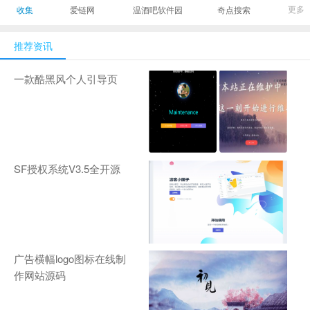
最有影响力的时尚
美发造型门户网
Gamers丨天生爱
更多
收集
爱链网
温酒吧软件园
奇点搜索
商业新媒体，及时
玩,游戏至上！-
报道全球时尚产业
zhanqi.tv
推荐资讯
新闻并提供奢侈品
行业分析评论和数
一款酷黑风个人引导页
据查询
SF授权系统V3.5全开源
广告横幅logo图标在线制
作网站源码