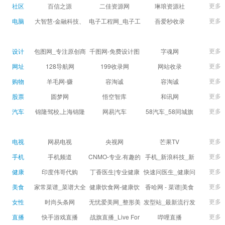
球数查询 | 让足球滚
滚一会
更多
社区
百信之源
二佳资源网
琳琅资源社
一会
更多
电脑
大智慧-金融科技、
电子工程网_电子工
吾爱秒收录
证券信息服务平台
程师获取电子设计
(wuaimsl.cn) - 网址
证券,股票,财经,基
应用技术的专业网
导航分类网站目录 -
更多
设计
包图网_专注原创商
千图网-免费设计图
字魂网
金,level-2,行情,数
站
自助网址提交自动
用设计图片下载，
片素材网站-正版商
更多
网址
128导航网
199收录网
网站收录
据,投资理财,港股,期
收录
会员免费设计素材
用图库免费设计素
更多
购物
羊毛网-赚
容淘诚
容淘诚
货,股指期货,手机炒
模板独家图库
材中国
更多
股票
股,股票软件,炒股软
圆梦网
悟空智库
和讯网
件，免费炒股软
更多
汽车
锦隆驾校,上海锦隆
网易汽车
58汽车_58同城旗
件，收费炒股软
驾校【权益保障】
下汽车网_让选车更
件，分析软件,免费
简单
更多
电视
网易电视
央视网
芒果TV
软件,证
更多
手机
手机频道
CNMO-专业.有趣的
手机_新浪科技_新
科技新媒体
浪网
更多
健康
印度伟哥代购
丁香医生|专业健康
快速问医生_健康问
生活方式平台
题免费在线咨询专
更多
美食
家常菜谱_菜谱大全
健康饮食网-健康饮
香哈网 - 菜谱|美食
家医生_有问必答网
_菜谱家常菜做法大
食食谱_健康饮食小
菜谱|菜谱大全-学做
更多
女性
时尚头条网
无忧爱美网_整形美
发型站_最新流行发
全_家常菜谱大全-
常识_健康饮食习惯
菜、秀美食！
LADYMAX.cn|国内
容门户
型设计发型图片与
更多
直播
快手游戏直播
战旗直播_Live For
哔哩直播
大众菜谱网
_健康食品