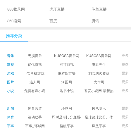
888收录网
虎牙直播
斗鱼直播
360搜索
百度
腾讯
推荐分类
更多
音乐
无损音乐
KUSOSA音乐网
KUSOSA音乐网
更多
影视
优优影视
可可影视
电影先生
更多
游戏
PC单机游戏
俄罗斯方块
洞若观火资源
更多
图片
迷人网
河图网
大作网
更多
小说
免费有声小说
洛书小说
吾爱小说网-最新热
门免费小说阅读
更多
新闻
体育频道
环球网
凤凰资讯
更多
体育
运动助手
即时足球比分直播-
足球篮球比分、体
精准赛程赛果及角
育赛果直播|让足球
更多
军事
军事_环球网
搜狐军事
凤凰军事