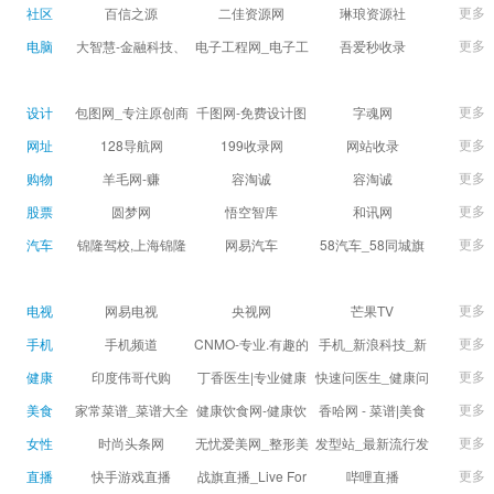
球数查询 | 让足球滚
滚一会
更多
社区
百信之源
二佳资源网
琳琅资源社
一会
更多
电脑
大智慧-金融科技、
电子工程网_电子工
吾爱秒收录
证券信息服务平台
程师获取电子设计
(wuaimsl.cn) - 网址
证券,股票,财经,基
应用技术的专业网
导航分类网站目录 -
更多
设计
包图网_专注原创商
千图网-免费设计图
字魂网
金,level-2,行情,数
站
自助网址提交自动
用设计图片下载，
片素材网站-正版商
更多
网址
128导航网
199收录网
网站收录
据,投资理财,港股,期
收录
会员免费设计素材
用图库免费设计素
更多
购物
羊毛网-赚
容淘诚
容淘诚
货,股指期货,手机炒
模板独家图库
材中国
更多
股票
股,股票软件,炒股软
圆梦网
悟空智库
和讯网
件，免费炒股软
更多
汽车
锦隆驾校,上海锦隆
网易汽车
58汽车_58同城旗
件，收费炒股软
驾校【权益保障】
下汽车网_让选车更
件，分析软件,免费
简单
更多
电视
网易电视
央视网
芒果TV
软件,证
更多
手机
手机频道
CNMO-专业.有趣的
手机_新浪科技_新
科技新媒体
浪网
更多
健康
印度伟哥代购
丁香医生|专业健康
快速问医生_健康问
生活方式平台
题免费在线咨询专
更多
美食
家常菜谱_菜谱大全
健康饮食网-健康饮
香哈网 - 菜谱|美食
家医生_有问必答网
_菜谱家常菜做法大
食食谱_健康饮食小
菜谱|菜谱大全-学做
更多
女性
时尚头条网
无忧爱美网_整形美
发型站_最新流行发
全_家常菜谱大全-
常识_健康饮食习惯
菜、秀美食！
LADYMAX.cn|国内
容门户
型设计发型图片与
更多
直播
快手游戏直播
战旗直播_Live For
哔哩直播
大众菜谱网
_健康食品