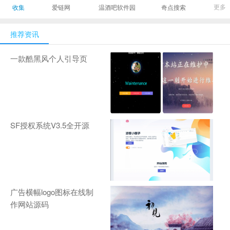
最有影响力的时尚
美发造型门户网
Gamers丨天生爱
更多
收集
爱链网
温酒吧软件园
奇点搜索
商业新媒体，及时
玩,游戏至上！-
报道全球时尚产业
zhanqi.tv
推荐资讯
新闻并提供奢侈品
行业分析评论和数
一款酷黑风个人引导页
据查询
SF授权系统V3.5全开源
广告横幅logo图标在线制
作网站源码