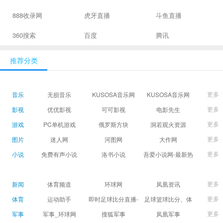
888收录网
虎牙直播
斗鱼直播
360搜索
百度
腾讯
推荐分类
更多
音乐
无损音乐
KUSOSA音乐网
KUSOSA音乐网
更多
影视
优优影视
可可影视
电影先生
更多
游戏
PC单机游戏
俄罗斯方块
洞若观火资源
更多
图片
迷人网
河图网
大作网
更多
小说
免费有声小说
洛书小说
吾爱小说网-最新热
门免费小说阅读
更多
新闻
体育频道
环球网
凤凰资讯
更多
体育
运动助手
即时足球比分直播-
足球篮球比分、体
精准赛程赛果及角
育赛果直播|让足球
更多
军事
军事_环球网
搜狐军事
凤凰军事