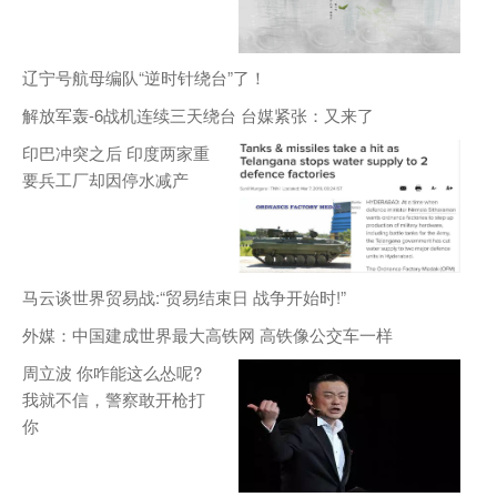
辽宁号航母编队“逆时针绕台”了！
解放军轰-6战机连续三天绕台 台媒紧张：又来了
印巴冲突之后 印度两家重
要兵工厂却因停水减产
马云谈世界贸易战:“贸易结束日 战争开始时!”
外媒：中国建成世界最大高铁网 高铁像公交车一样
周立波 你咋能这么怂呢?
我就不信，警察敢开枪打
你