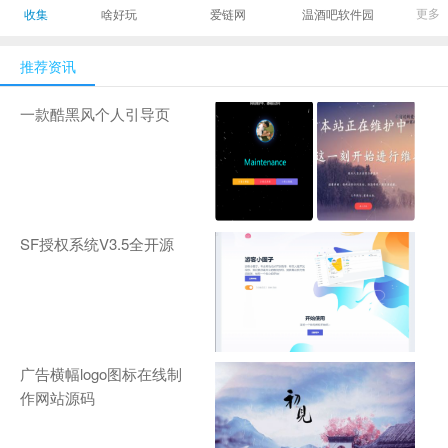
最有影响力的时尚
美发造型门户网
Gamers丨天生爱
更多
收集
啥好玩
爱链网
温酒吧软件园
商业新媒体，及时
玩,游戏至上！-
报道全球时尚产业
zhanqi.tv
推荐资讯
新闻并提供奢侈品
行业分析评论和数
一款酷黑风个人引导页
据查询
SF授权系统V3.5全开源
广告横幅logo图标在线制
作网站源码