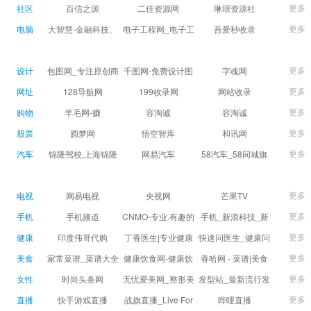
球数查询 | 让足球滚
滚一会
更多
社区
百信之源
二佳资源网
琳琅资源社
一会
更多
电脑
大智慧-金融科技、
电子工程网_电子工
吾爱秒收录
证券信息服务平台
程师获取电子设计
(wuaimsl.cn) - 网址
证券,股票,财经,基
应用技术的专业网
导航分类网站目录 -
更多
设计
包图网_专注原创商
千图网-免费设计图
字魂网
金,level-2,行情,数
站
自助网址提交自动
用设计图片下载，
片素材网站-正版商
更多
网址
128导航网
199收录网
网站收录
据,投资理财,港股,期
收录
会员免费设计素材
用图库免费设计素
更多
购物
羊毛网-赚
容淘诚
容淘诚
货,股指期货,手机炒
模板独家图库
材中国
更多
股票
股,股票软件,炒股软
圆梦网
悟空智库
和讯网
件，免费炒股软
更多
汽车
锦隆驾校,上海锦隆
网易汽车
58汽车_58同城旗
件，收费炒股软
驾校【权益保障】
下汽车网_让选车更
件，分析软件,免费
简单
更多
电视
网易电视
央视网
芒果TV
软件,证
更多
手机
手机频道
CNMO-专业.有趣的
手机_新浪科技_新
科技新媒体
浪网
更多
健康
印度伟哥代购
丁香医生|专业健康
快速问医生_健康问
生活方式平台
题免费在线咨询专
更多
美食
家常菜谱_菜谱大全
健康饮食网-健康饮
香哈网 - 菜谱|美食
家医生_有问必答网
_菜谱家常菜做法大
食食谱_健康饮食小
菜谱|菜谱大全-学做
更多
女性
时尚头条网
无忧爱美网_整形美
发型站_最新流行发
全_家常菜谱大全-
常识_健康饮食习惯
菜、秀美食！
LADYMAX.cn|国内
容门户
型设计发型图片与
更多
直播
快手游戏直播
战旗直播_Live For
哔哩直播
大众菜谱网
_健康食品