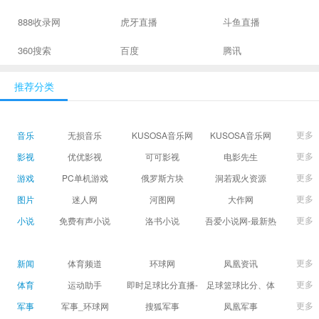
888收录网
虎牙直播
斗鱼直播
360搜索
百度
腾讯
推荐分类
更多
音乐
无损音乐
KUSOSA音乐网
KUSOSA音乐网
更多
影视
优优影视
可可影视
电影先生
更多
游戏
PC单机游戏
俄罗斯方块
洞若观火资源
更多
图片
迷人网
河图网
大作网
更多
小说
免费有声小说
洛书小说
吾爱小说网-最新热
门免费小说阅读
更多
新闻
体育频道
环球网
凤凰资讯
更多
体育
运动助手
即时足球比分直播-
足球篮球比分、体
精准赛程赛果及角
育赛果直播|让足球
更多
军事
军事_环球网
搜狐军事
凤凰军事