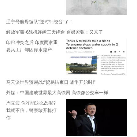
辽宁号航母编队“逆时针绕台”了！
解放军轰-6战机连续三天绕台 台媒紧张：又来了
印巴冲突之后 印度两家重
要兵工厂却因停水减产
马云谈世界贸易战:“贸易结束日 战争开始时!”
外媒：中国建成世界最大高铁网 高铁像公交车一样
周立波 你咋能这么怂呢?
我就不信，警察敢开枪打
你