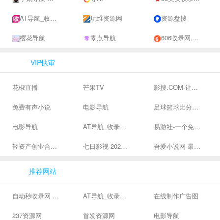
AT导航_收录网_免费收录网站_自动收录网_秒收录
玩维资源网
资源盘搜
樱花导航
零点导航
606收录网,免费自动秒收录网址,提供自动收录,网站导航大全源码,自动链,友情链接交换。
VIP快审
花椒直播
芒果TV
影搜.COM-让影视搜索变得简单
免费有声小说
电影导航
足球篮球比分、体育赛果直播|让足球滚一会
电影导航
AT导航_收录网_免费收录网站_自动收录网_秒收录
易游社-一个免费二次元游戏分享社区
轻资产创业合集、私域引流服务、抖音有效粉丝
七日影视-2024全网高清电影大全-最新最全最好看的电影电视剧网站 - 七日影视
吾爱小说网-最新热门免费小说阅读
推荐网站
自动秒收录网 - 自动秒收录-网站收录-收录网站-网址收录-秒收录
AT导航_收录网_免费收录网站_自动收录网_秒收录
在线制作广告图
237资源网
首发资源网
电影导航