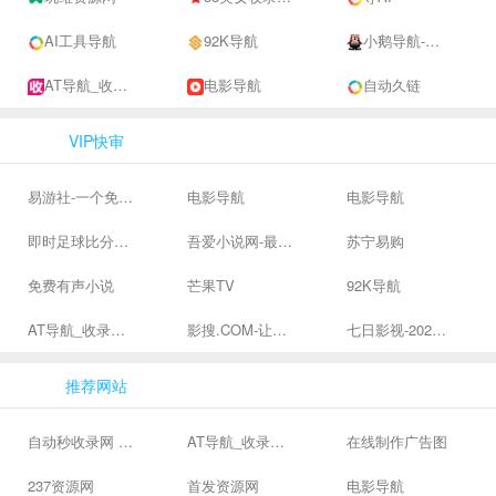
AI工具导航
92K导航
小鹅导航-网站收录-自动收录网-网址收录-自动秒收录
AT导航_收录网_免费收录网站_自动收录网_秒收录
电影导航
自动久链
VIP快审
易游社-一个免费二次元游戏分享社区
电影导航
电影导航
即时足球比分直播-精准赛程赛果及角球数查询 | 让足球滚一会
吾爱小说网-最新热门免费小说阅读
苏宁易购
免费有声小说
芒果TV
92K导航
AT导航_收录网_免费收录网站_自动收录网_秒收录
影搜.COM-让影视搜索变得简单
七日影视-2024全网高清电影大全-最新最全最好看的电影电视剧网站 - 七日影视
推荐网站
自动秒收录网 - 自动秒收录-网站收录-收录网站-网址收录-秒收录
AT导航_收录网_免费收录网站_自动收录网_秒收录
在线制作广告图
237资源网
首发资源网
电影导航