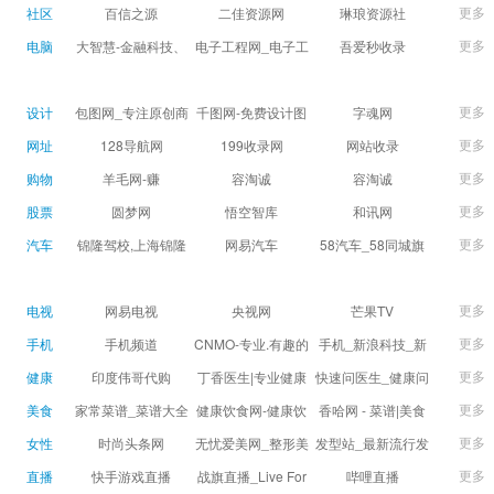
球数查询 | 让足球滚
滚一会
更多
社区
百信之源
二佳资源网
琳琅资源社
一会
更多
电脑
大智慧-金融科技、
电子工程网_电子工
吾爱秒收录
证券信息服务平台
程师获取电子设计
(wuaimsl.cn) - 网址
证券,股票,财经,基
应用技术的专业网
导航分类网站目录 -
更多
设计
包图网_专注原创商
千图网-免费设计图
字魂网
金,level-2,行情,数
站
自助网址提交自动
用设计图片下载，
片素材网站-正版商
更多
网址
128导航网
199收录网
网站收录
据,投资理财,港股,期
收录
会员免费设计素材
用图库免费设计素
更多
购物
羊毛网-赚
容淘诚
容淘诚
货,股指期货,手机炒
模板独家图库
材中国
更多
股票
股,股票软件,炒股软
圆梦网
悟空智库
和讯网
件，免费炒股软
更多
汽车
锦隆驾校,上海锦隆
网易汽车
58汽车_58同城旗
件，收费炒股软
驾校【权益保障】
下汽车网_让选车更
件，分析软件,免费
简单
更多
电视
网易电视
央视网
芒果TV
软件,证
更多
手机
手机频道
CNMO-专业.有趣的
手机_新浪科技_新
科技新媒体
浪网
更多
健康
印度伟哥代购
丁香医生|专业健康
快速问医生_健康问
生活方式平台
题免费在线咨询专
更多
美食
家常菜谱_菜谱大全
健康饮食网-健康饮
香哈网 - 菜谱|美食
家医生_有问必答网
_菜谱家常菜做法大
食食谱_健康饮食小
菜谱|菜谱大全-学做
更多
女性
时尚头条网
无忧爱美网_整形美
发型站_最新流行发
全_家常菜谱大全-
常识_健康饮食习惯
菜、秀美食！
LADYMAX.cn|国内
容门户
型设计发型图片与
更多
直播
快手游戏直播
战旗直播_Live For
哔哩直播
大众菜谱网
_健康食品