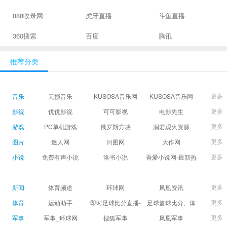
888收录网
虎牙直播
斗鱼直播
360搜索
百度
腾讯
推荐分类
更多
音乐
无损音乐
KUSOSA音乐网
KUSOSA音乐网
更多
影视
优优影视
可可影视
电影先生
更多
游戏
PC单机游戏
俄罗斯方块
洞若观火资源
更多
图片
迷人网
河图网
大作网
更多
小说
免费有声小说
洛书小说
吾爱小说网-最新热
门免费小说阅读
更多
新闻
体育频道
环球网
凤凰资讯
更多
体育
运动助手
即时足球比分直播-
足球篮球比分、体
精准赛程赛果及角
育赛果直播|让足球
更多
军事
军事_环球网
搜狐军事
凤凰军事