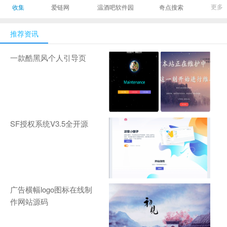
最有影响力的时尚
美发造型门户网
Gamers丨天生爱
更多
收集
爱链网
温酒吧软件园
奇点搜索
商业新媒体，及时
玩,游戏至上！-
报道全球时尚产业
zhanqi.tv
推荐资讯
新闻并提供奢侈品
行业分析评论和数
一款酷黑风个人引导页
据查询
SF授权系统V3.5全开源
广告横幅logo图标在线制
作网站源码