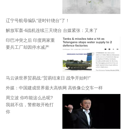
辽宁号航母编队“逆时针绕台”了！
解放军轰-6战机连续三天绕台 台媒紧张：又来了
印巴冲突之后 印度两家重
要兵工厂却因停水减产
马云谈世界贸易战:“贸易结束日 战争开始时!”
外媒：中国建成世界最大高铁网 高铁像公交车一样
周立波 你咋能这么怂呢?
我就不信，警察敢开枪打
你