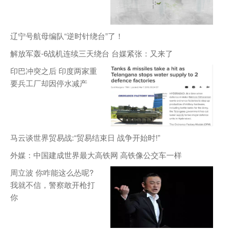
辽宁号航母编队“逆时针绕台”了！
解放军轰-6战机连续三天绕台 台媒紧张：又来了
印巴冲突之后 印度两家重
要兵工厂却因停水减产
马云谈世界贸易战:“贸易结束日 战争开始时!”
外媒：中国建成世界最大高铁网 高铁像公交车一样
周立波 你咋能这么怂呢?
我就不信，警察敢开枪打
你