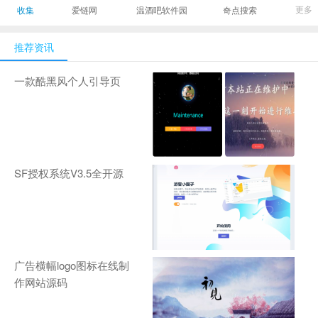
最有影响力的时尚
美发造型门户网
Gamers丨天生爱
更多
收集
爱链网
温酒吧软件园
奇点搜索
商业新媒体，及时
玩,游戏至上！-
报道全球时尚产业
zhanqi.tv
推荐资讯
新闻并提供奢侈品
行业分析评论和数
一款酷黑风个人引导页
据查询
SF授权系统V3.5全开源
广告横幅logo图标在线制
作网站源码