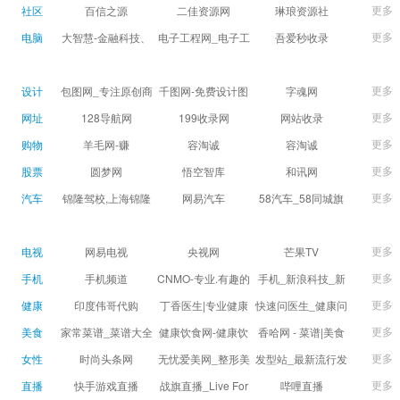
球数查询 | 让足球滚
滚一会
更多
社区
百信之源
二佳资源网
琳琅资源社
一会
更多
电脑
大智慧-金融科技、
电子工程网_电子工
吾爱秒收录
证券信息服务平台
程师获取电子设计
(wuaimsl.cn) - 网址
证券,股票,财经,基
应用技术的专业网
导航分类网站目录 -
更多
设计
包图网_专注原创商
千图网-免费设计图
字魂网
金,level-2,行情,数
站
自助网址提交自动
用设计图片下载，
片素材网站-正版商
更多
网址
128导航网
199收录网
网站收录
据,投资理财,港股,期
收录
会员免费设计素材
用图库免费设计素
更多
购物
羊毛网-赚
容淘诚
容淘诚
货,股指期货,手机炒
模板独家图库
材中国
更多
股票
股,股票软件,炒股软
圆梦网
悟空智库
和讯网
件，免费炒股软
更多
汽车
锦隆驾校,上海锦隆
网易汽车
58汽车_58同城旗
件，收费炒股软
驾校【权益保障】
下汽车网_让选车更
件，分析软件,免费
简单
更多
电视
网易电视
央视网
芒果TV
软件,证
更多
手机
手机频道
CNMO-专业.有趣的
手机_新浪科技_新
科技新媒体
浪网
更多
健康
印度伟哥代购
丁香医生|专业健康
快速问医生_健康问
生活方式平台
题免费在线咨询专
更多
美食
家常菜谱_菜谱大全
健康饮食网-健康饮
香哈网 - 菜谱|美食
家医生_有问必答网
_菜谱家常菜做法大
食食谱_健康饮食小
菜谱|菜谱大全-学做
更多
女性
时尚头条网
无忧爱美网_整形美
发型站_最新流行发
全_家常菜谱大全-
常识_健康饮食习惯
菜、秀美食！
LADYMAX.cn|国内
容门户
型设计发型图片与
更多
直播
快手游戏直播
战旗直播_Live For
哔哩直播
大众菜谱网
_健康食品