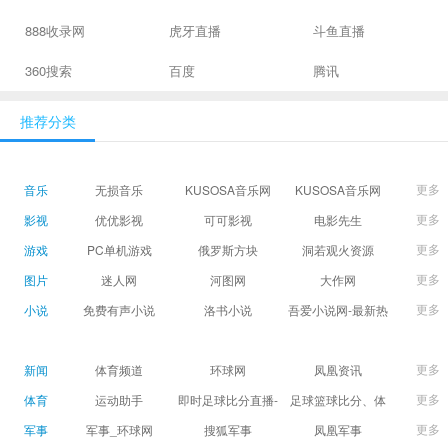
888收录网
虎牙直播
斗鱼直播
360搜索
百度
腾讯
推荐分类
更多
音乐
无损音乐
KUSOSA音乐网
KUSOSA音乐网
更多
影视
优优影视
可可影视
电影先生
更多
游戏
PC单机游戏
俄罗斯方块
洞若观火资源
更多
图片
迷人网
河图网
大作网
更多
小说
免费有声小说
洛书小说
吾爱小说网-最新热
门免费小说阅读
更多
新闻
体育频道
环球网
凤凰资讯
更多
体育
运动助手
即时足球比分直播-
足球篮球比分、体
精准赛程赛果及角
育赛果直播|让足球
更多
军事
军事_环球网
搜狐军事
凤凰军事