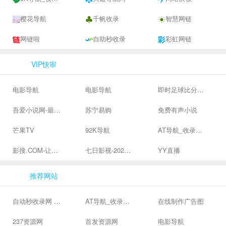
樱花导航
千帆收录
智慧网链
网链啦
自助秒收录
彩虹网链
VIP快审
电影导航
电影导航
即时足球比分直播-精准赛程赛果及角球数查询 | 让足球滚一会
吾爱小说网-最新热门免费小说阅读
苏宁易购
免费有声小说
芒果TV
92K导航
AT导航_收录网_免费收录网站_自动收录网_秒收录
影搜.COM-让影视搜索变得简单
七日影视-2024全网高清电影大全-最新最全最好看的电影电视剧网站 - 七日影视
YY直播
推荐网站
自动秒收录网 - 自动秒收录-网站收录-收录网站-网址收录-秒收录
AT导航_收录网_免费收录网站_自动收录网_秒收录
在线制作广告图
237资源网
首发资源网
电影导航