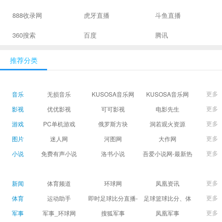
888收录网
虎牙直播
斗鱼直播
360搜索
百度
腾讯
推荐分类
更多
音乐
无损音乐
KUSOSA音乐网
KUSOSA音乐网
更多
影视
优优影视
可可影视
电影先生
更多
游戏
PC单机游戏
俄罗斯方块
洞若观火资源
更多
图片
迷人网
河图网
大作网
更多
小说
免费有声小说
洛书小说
吾爱小说网-最新热
门免费小说阅读
更多
新闻
体育频道
环球网
凤凰资讯
更多
体育
运动助手
即时足球比分直播-
足球篮球比分、体
精准赛程赛果及角
育赛果直播|让足球
更多
军事
军事_环球网
搜狐军事
凤凰军事