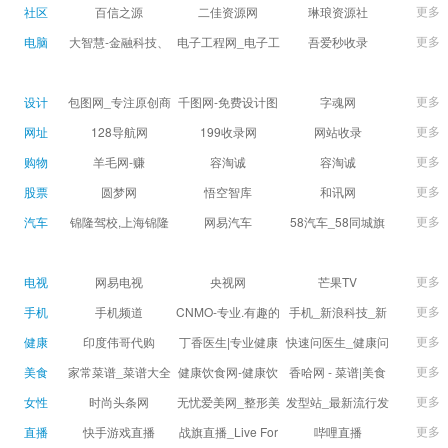
球数查询 | 让足球滚
滚一会
更多
社区
百信之源
二佳资源网
琳琅资源社
一会
更多
电脑
大智慧-金融科技、
电子工程网_电子工
吾爱秒收录
证券信息服务平台
程师获取电子设计
(wuaimsl.cn) - 网址
证券,股票,财经,基
应用技术的专业网
导航分类网站目录 -
更多
设计
包图网_专注原创商
千图网-免费设计图
字魂网
金,level-2,行情,数
站
自助网址提交自动
用设计图片下载，
片素材网站-正版商
更多
网址
128导航网
199收录网
网站收录
据,投资理财,港股,期
收录
会员免费设计素材
用图库免费设计素
更多
购物
羊毛网-赚
容淘诚
容淘诚
货,股指期货,手机炒
模板独家图库
材中国
更多
股票
股,股票软件,炒股软
圆梦网
悟空智库
和讯网
件，免费炒股软
更多
汽车
锦隆驾校,上海锦隆
网易汽车
58汽车_58同城旗
件，收费炒股软
驾校【权益保障】
下汽车网_让选车更
件，分析软件,免费
简单
更多
电视
网易电视
央视网
芒果TV
软件,证
更多
手机
手机频道
CNMO-专业.有趣的
手机_新浪科技_新
科技新媒体
浪网
更多
健康
印度伟哥代购
丁香医生|专业健康
快速问医生_健康问
生活方式平台
题免费在线咨询专
更多
美食
家常菜谱_菜谱大全
健康饮食网-健康饮
香哈网 - 菜谱|美食
家医生_有问必答网
_菜谱家常菜做法大
食食谱_健康饮食小
菜谱|菜谱大全-学做
更多
女性
时尚头条网
无忧爱美网_整形美
发型站_最新流行发
全_家常菜谱大全-
常识_健康饮食习惯
菜、秀美食！
LADYMAX.cn|国内
容门户
型设计发型图片与
更多
直播
快手游戏直播
战旗直播_Live For
哔哩直播
大众菜谱网
_健康食品