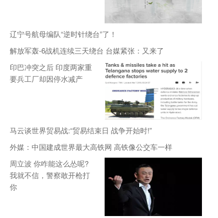
辽宁号航母编队“逆时针绕台”了！
解放军轰-6战机连续三天绕台 台媒紧张：又来了
印巴冲突之后 印度两家重
要兵工厂却因停水减产
马云谈世界贸易战:“贸易结束日 战争开始时!”
外媒：中国建成世界最大高铁网 高铁像公交车一样
周立波 你咋能这么怂呢?
我就不信，警察敢开枪打
你