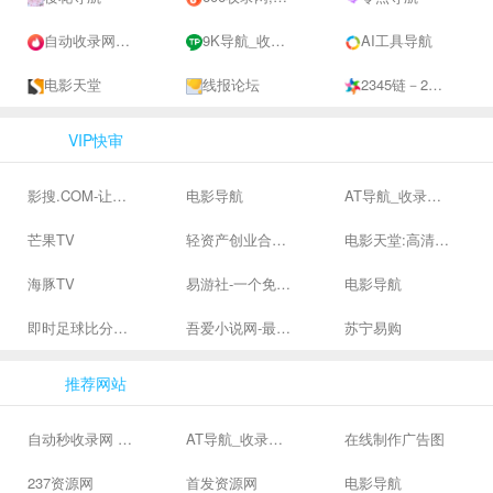
自动收录网 - 自动秒收录-网站收录-收录网站-网址收录-秒收录
9K导航_收录网-网址收录-网址导航-收录网站-自助广告系统
AI工具导航
电影天堂
线报论坛
2345链－2345自助链，2345网址目录，2345网址导航
VIP快审
影搜.COM-让影视搜索变得简单
电影导航
AT导航_收录网_免费收录网站_自动收录网_秒收录
芒果TV
轻资产创业合集、私域引流服务、抖音有效粉丝
电影天堂:高清电影下载,高品质生活
海豚TV
易游社-一个免费二次元游戏分享社区
电影导航
即时足球比分直播-精准赛程赛果及角球数查询 | 让足球滚一会
吾爱小说网-最新热门免费小说阅读
苏宁易购
推荐网站
自动秒收录网 - 自动秒收录-网站收录-收录网站-网址收录-秒收录
AT导航_收录网_免费收录网站_自动收录网_秒收录
在线制作广告图
237资源网
首发资源网
电影导航