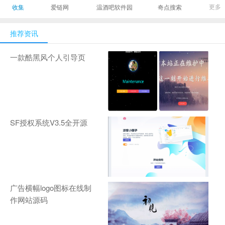
最有影响力的时尚
美发造型门户网
Gamers丨天生爱
更多
收集
爱链网
温酒吧软件园
奇点搜索
商业新媒体，及时
玩,游戏至上！-
报道全球时尚产业
zhanqi.tv
推荐资讯
新闻并提供奢侈品
行业分析评论和数
一款酷黑风个人引导页
据查询
SF授权系统V3.5全开源
广告横幅logo图标在线制
作网站源码