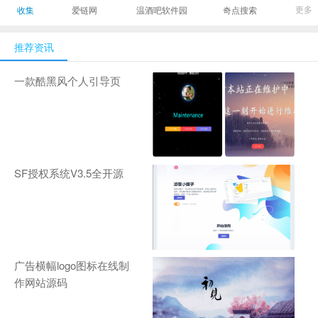
最有影响力的时尚
美发造型门户网
Gamers丨天生爱
更多
收集
爱链网
温酒吧软件园
奇点搜索
商业新媒体，及时
玩,游戏至上！-
报道全球时尚产业
zhanqi.tv
推荐资讯
新闻并提供奢侈品
行业分析评论和数
一款酷黑风个人引导页
据查询
SF授权系统V3.5全开源
广告横幅logo图标在线制
作网站源码