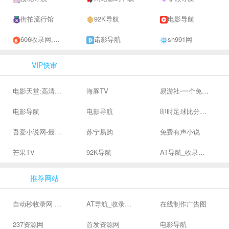
街拍流行馆
92K导航
电影导航
606收录网,免费自动秒收录网址,提供自动收录,网站导航大全源码,自动链,友情链接交换。
诺影导航
sh991网
VIP快审
电影天堂:高清电影下载,高品质生活
海豚TV
易游社-一个免费二次元游戏分享社区
电影导航
电影导航
即时足球比分直播-精准赛程赛果及角球数查询 | 让足球滚一会
吾爱小说网-最新热门免费小说阅读
苏宁易购
免费有声小说
芒果TV
92K导航
AT导航_收录网_免费收录网站_自动收录网_秒收录
推荐网站
自动秒收录网 - 自动秒收录-网站收录-收录网站-网址收录-秒收录
AT导航_收录网_免费收录网站_自动收录网_秒收录
在线制作广告图
237资源网
首发资源网
电影导航