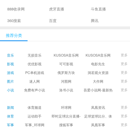
888收录网
虎牙直播
斗鱼直播
360搜索
百度
腾讯
推荐分类
更多
音乐
无损音乐
KUSOSA音乐网
KUSOSA音乐网
更多
影视
优优影视
可可影视
电影先生
更多
游戏
PC单机游戏
俄罗斯方块
洞若观火资源
更多
图片
迷人网
河图网
大作网
更多
小说
免费有声小说
洛书小说
吾爱小说网-最新热
门免费小说阅读
更多
新闻
体育频道
环球网
凤凰资讯
更多
体育
运动助手
即时足球比分直播-
足球篮球比分、体
精准赛程赛果及角
育赛果直播|让足球
更多
军事
军事_环球网
搜狐军事
凤凰军事