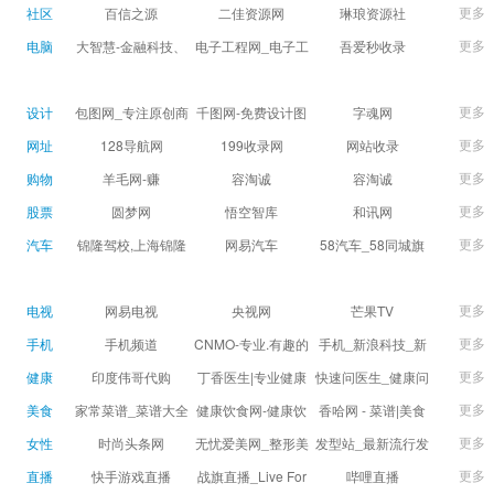
球数查询 | 让足球滚
滚一会
更多
社区
百信之源
二佳资源网
琳琅资源社
一会
更多
电脑
大智慧-金融科技、
电子工程网_电子工
吾爱秒收录
证券信息服务平台
程师获取电子设计
(wuaimsl.cn) - 网址
证券,股票,财经,基
应用技术的专业网
导航分类网站目录 -
更多
设计
包图网_专注原创商
千图网-免费设计图
字魂网
金,level-2,行情,数
站
自助网址提交自动
用设计图片下载，
片素材网站-正版商
更多
网址
128导航网
199收录网
网站收录
据,投资理财,港股,期
收录
会员免费设计素材
用图库免费设计素
更多
购物
羊毛网-赚
容淘诚
容淘诚
货,股指期货,手机炒
模板独家图库
材中国
更多
股票
股,股票软件,炒股软
圆梦网
悟空智库
和讯网
件，免费炒股软
更多
汽车
锦隆驾校,上海锦隆
网易汽车
58汽车_58同城旗
件，收费炒股软
驾校【权益保障】
下汽车网_让选车更
件，分析软件,免费
简单
更多
电视
网易电视
央视网
芒果TV
软件,证
更多
手机
手机频道
CNMO-专业.有趣的
手机_新浪科技_新
科技新媒体
浪网
更多
健康
印度伟哥代购
丁香医生|专业健康
快速问医生_健康问
生活方式平台
题免费在线咨询专
更多
美食
家常菜谱_菜谱大全
健康饮食网-健康饮
香哈网 - 菜谱|美食
家医生_有问必答网
_菜谱家常菜做法大
食食谱_健康饮食小
菜谱|菜谱大全-学做
更多
女性
时尚头条网
无忧爱美网_整形美
发型站_最新流行发
全_家常菜谱大全-
常识_健康饮食习惯
菜、秀美食！
LADYMAX.cn|国内
容门户
型设计发型图片与
更多
直播
快手游戏直播
战旗直播_Live For
哔哩直播
大众菜谱网
_健康食品