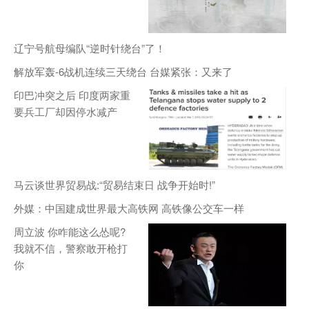
辽宁号航母编队“逆时针绕台”了！
解放军轰-6战机连续三天绕台 台媒紧张：又来了
印巴冲突之后 印度两家重
要兵工厂却因停水减产
马云谈世界贸易战:“贸易结束日 战争开始时!”
外媒：中国建成世界最大高铁网 高铁像公交车一样
周立波 你咋能这么怂呢?
我就不信，警察敢开枪打
你